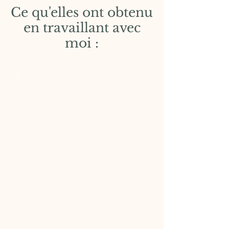
Ce qu'elles ont obtenu
en travaillant avec
moi :
«
Dès le début, Sarah m'a aidée
à avancer sur des questions
que je me posais à ce moment
là, de choix de vie etc. Son
approche est concrète, assez
complémentaire du travail
mené avec ma psy à ce moment
là.
En poursuivant les
questionnements initiés, Sarah
m'a aidée à démêler des
choses, à prioriser, à me
questionner sur mon énergie et