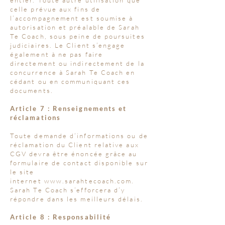
entier. Toute autre utilisation que
celle prévue aux fins de
l’accompagnement est soumise à
autorisation et préalable de Sarah
Te Coach, sous peine de poursuites
judiciaires. Le Client s’engage
également à ne pas faire
directement ou indirectement de la
concurrence à Sarah Te Coach en
cédant ou en communiquant ces
documents.
Article 7 : Renseignements et
réclamations
Toute demande d’informations ou de
réclamation du Client relative aux
CGV devra être énoncée grâce au
formulaire de contact disponible sur
le site
internet
www.sarahtecoach.com
.
Sarah Te Coach s’efforcera d’y
répondre dans les meilleurs délais.
Article 8 : Responsabilité