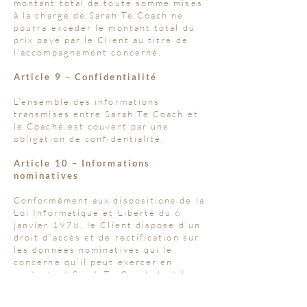
montant total de toute somme mises
à la charge de Sarah Te Coach ne
pourra excéder le montant total du
prix payé par le Client au titre de
l’accompagnement concerné.
Article 9 – Confidentialité
L’ensemble des informations
transmises entre Sarah Te Coach et
le Coaché est couvert par une
obligation de confidentialité.
Article 10 – Informations
nominatives
Conformément aux dispositions de la
Loi Informatique et Liberté du 6
janvier 1978, le Client dispose d’un
droit d’accès et de rectification sur
les données nominatives qui le
concerne qu’il peut exercer en
contactant Sarah Te Coach dont les
coordonnées sont indiquées dans les
conditions générales de vente.