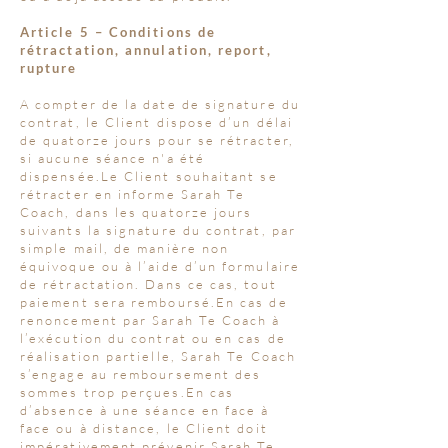
Article 5 – Conditions de
rétractation, annulation, report,
rupture
A compter de la date de signature du
contrat, le Client dispose d’un délai
de quatorze jours pour se rétracter,
si aucune séance n'a été
dispensée.Le Client souhaitant se
rétracter en informe Sarah Te
Coach, dans les quatorze jours
suivants la signature du contrat, par
simple mail, de manière non
équivoque ou à l’aide d’un formulaire
de rétractation. Dans ce cas, tout
paiement sera remboursé.En cas de
renoncement par Sarah Te Coach à
l’exécution du contrat ou en cas de
réalisation partielle, Sarah Te Coach
s’engage au remboursement des
sommes trop perçues.En cas
d’absence à une séance en face à
face ou à distance, le Client doit
impérativement prévenir Sarah Te