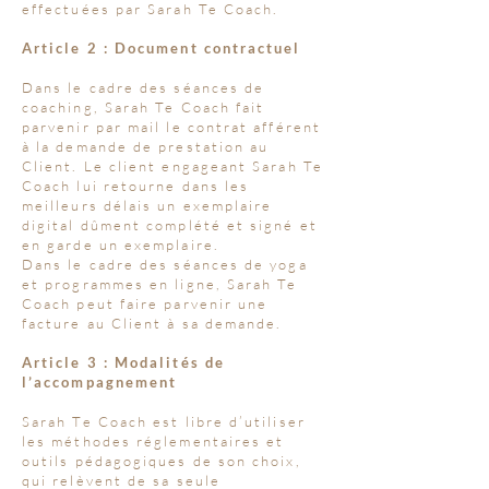
effectuées par Sarah Te Coach.
Article 2 : Document contractuel
Dans le cadre des séances de
coaching, Sarah Te Coach fait
parvenir par mail le contrat afférent
à la demande de prestation au
Client. Le client engageant Sarah Te
Coach lui retourne dans les
meilleurs délais un exemplaire
digital dûment complété et signé et
en garde un exemplaire.
Dans le cadre des séances de yoga
et programmes en ligne, Sarah Te
Coach peut faire parvenir une
facture au Client à sa demande.
Article 3 : Modalités de
l’accompagnement
Sarah Te Coach est libre d’utiliser
les méthodes réglementaires et
outils pédagogiques de son choix,
qui relèvent de sa seule