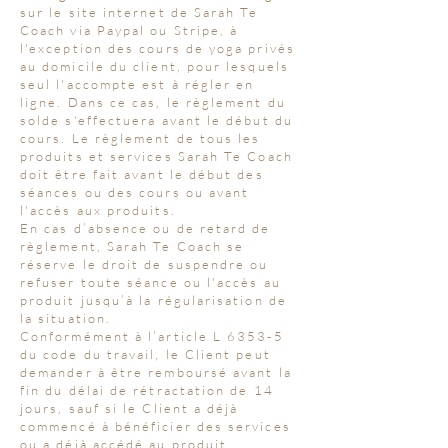
sur le site internet de Sarah Te
Coach via Paypal ou Stripe, à
l'exception des cours de yoga privés
au domicile du client, pour lesquels
seul l'accompte est à régler en
ligne. Dans ce cas, le règlement du
solde s'effectuera avant le début du
cours. Le règlement de tous les
produits et services Sarah Te Coach
doit être fait avant le début des
séances ou des cours ou avant
l'accès aux produits.
En cas d’absence ou de retard de
règlement, Sarah Te Coach se
réserve le droit de suspendre ou
refuser toute séance ou l'accès au
produit jusqu’à la régularisation de
la situation.
Conformément à l’article L 6353-5
du code du travail, le Client peut
demander à être remboursé avant la
fin du délai de rétractation de 14
jours, sauf si le Client a déjà
commencé à bénéficier des services
ou a déjà accédé au produit.