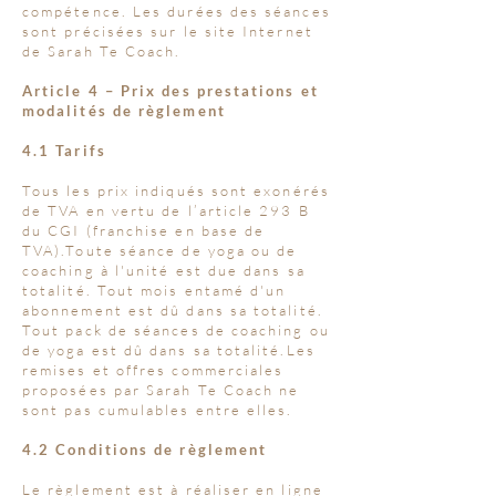
compétence. Les durées des séances
sont précisées sur le site Internet
de Sarah Te Coach.
Article 4 – Prix des prestations et
modalités de règlement
4.1 Tarifs
Tous les prix indiqués sont exonérés
de TVA en vertu de l’article 293 B
du CGI (franchise en base de
TVA).Toute séance de yoga ou de
coaching à l'unité est due dans sa
totalité. Tout mois entamé d'un
abonnement est dû dans sa totalité.
Tout pack de séances de coaching ou
de yoga est dû dans sa totalité.Les
remises et offres commerciales
proposées par Sarah Te Coach ne
sont pas cumulables entre elles.
4.2 Conditions de règlement
Le règlement est à réaliser en ligne