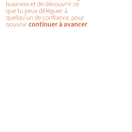
business et de découvrir ce
que tu peux déléguer à
quelqu'un de confiance, pour
pouvoir
continuer à avancer
sereinement vers ta vision
.
À la fin de cet appel
découverte:
👉🏽 nous aurons identifié
ensemble
ce qui entrave la
progression de ton activité
👉🏽 tu sauras quelles priorités et
quelles actions mettre en place
pour reprendre le contrôle
👉🏽 tu auras retrouvé la
confiance dans la réalisation de