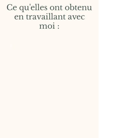
Ce qu'elles ont obtenu
en travaillant avec
moi :
«
Dès le début, Sarah m'a aidée
à avancer sur des questions
que je me posais à ce moment
là, de choix de vie etc. Son
approche est concrète, assez
complémentaire du travail
mené avec ma psy à ce moment
là.
En poursuivant les
questionnements initiés, Sarah
m'a aidée à démêler des
choses, à prioriser, à me
questionner sur mon énergie et